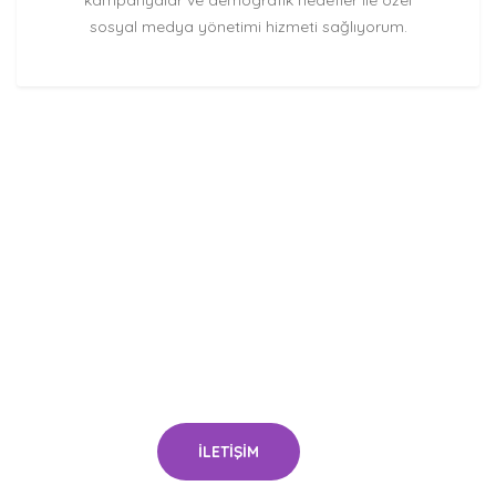
sosyal medya yönetimi hizmeti sağlıyorum.
Tüm Dijital Projeleriniz İle İlgili Bana
Ulaşın
Site performans testi araçları sayfa hızınızı takip
etmenize ve zayıf noktalarına dair bilgi almanıza
yardımcı olur. Bu şekilde, gerektiği anda iyileştirme
yapabilirsiniz.