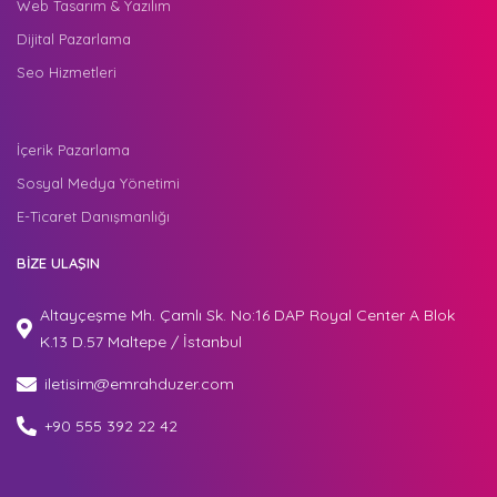
Web Tasarım & Yazılım
Dijital Pazarlama
Seo Hizmetleri
İçerik Pazarlama
Sosyal Medya Yönetimi
E-Ticaret Danışmanlığı
BİZE ULAŞIN
Altayçeşme Mh. Çamlı Sk. No:16 DAP Royal Center A Blok
K.13 D.57 Maltepe / İstanbul
iletisim@emrahduzer.com
+90 555 392 22 42