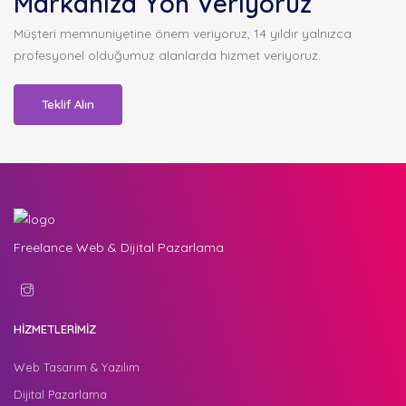
Markanıza Yön Veriyoruz
Müşteri memnuniyetine önem veriyoruz, 14 yıldır yalnızca
profesyonel olduğumuz alanlarda hizmet veriyoruz.
Teklif Alın
Freelance Web & Dijital Pazarlama
HİZMETLERİMİZ
Web Tasarım & Yazılım
Dijital Pazarlama